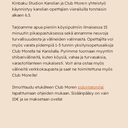
Kinbaku Studion Kanslian ja Club More:n yhteistyö 
käynnistyy kanslian opettajien vierailuilla torstaisin 
alkaen 6.3.
Tarjoamme apua pieniin köysipulmiin ilmaisessa 15 
minuutin pikaopastuksessa sekä annamme neuvoja 
turvallisuudesta ja välineiden valinnasta. Opettajilta voi 
myös varata pidempiä 1-3 tunnin yksityisopetusaikoja 
Club Morella tai Kanslialla. Pyrimme tuomaan myyntiin 
shibarivälineitä, kuten köysiä, vahaa ja turvasaksia, 
varastotilanteen mukaisesti. Voit aina ostaa myös 
välineitä verkkokaupasta ja saat ne toimitettuna myös 
Club More:lle!
Ilmoittaudu etukäteen Club Moren 
sidontatorstai
tapahtumaan ohjeiden mukaan. Sisäänpääsy on vain 
10€ ja se maksetaan ovella!