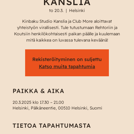
KANSLIA
to 20.3.
  |  
Helsinki
Kinbaku Studio Kanslia ja Club More aloittavat
yhteistyön virallisesti. Tule tutustumaan Rehtoriin ja
Koutsiin henkilökohtaisesti paikan päälle ja kuulemaan
mitä kaikkea on luvassa tulevana keväänä!
Rekisteröityminen on suljettu
Katso muita tapahtumia
PAIKKA & AIKA
20.3.2025 klo 17.30 – 21.00
Helsinki, Pälkäneentie, 00510 Helsinki, Suomi
TIETOA TAPAHTUMASTA