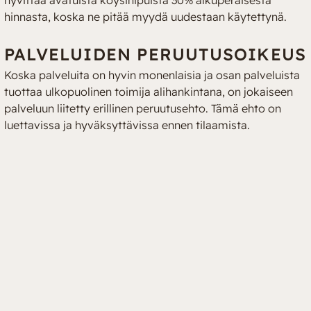
hyvittää avatuista köysinipuista 30% alkuperäisestä 
hinnasta, koska ne pitää myydä uudestaan käytettynä.
PALVELUIDEN PERUUTUSOIKEUS
Koska palveluita on hyvin monenlaisia ja osan palveluista 
tuottaa ulkopuolinen toimija alihankintana, on jokaiseen 
palveluun liitetty erillinen peruutusehto. Tämä ehto on 
luettavissa ja hyväksyttävissa ennen tilaamista.