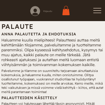
Kirjaudu
PALAUTE
ANNA PALAUTETTA JA EHDOTUKSIA
Haluamme kuulla mielipiteesi! Palautteesi auttaa meitä
kehittämään tilojamme, palveluitamme ja tuotteitamme
paremmiksi. Olipa kyseessä kehitysehdotus, kysymys tai
muu ajatus, kaikki palaute on meille tärkeää. Jätä
rohkeasti ajatuksesi ja autathan meitä luomaan entistä
viihtyisämmän ja toimivamman kokemuksen kaikille.
Palvelumme ja tilamme on suunniteltu tarjoamaan ainutlaatuisia
kokemuksia, ja haluamme kuulla, miten onnistuimme. Olitpa
osallistunut työpajaan, vuokrannut studiotilaa tai hyödyntänyt
tuotteitamme, kokemuksesi on meille arvokas. Kerro meille, mikä
teki vaikutuksen ja missä voimme vielä kehittyä – kiitos, että autat
meitä parantamaan toimintaa!
PALAUTTEIDEN KÄSITTELY
Palautteen voi halutessaan lähettää täysin anonyymisti. Mikäli