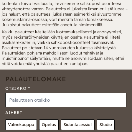
kuitenkin toivot vastausta, tarvitsemme sähköpostiosoitteesi
yhteydenottoa varten. Palautteita ei julkaista ilman erillistä lupaa –
jos haluat, että palautteesi julkaistaan esimerkiksi sivustomme
kokemustarina-osiossa, voit merkitä tämän lomakkeessa.
Julkaistut palautteet esitetään annetulla nimimerkillä.
Kaikki palautteet käsitellään luottamuksellisesti ja anonyymisti,
myös rekisteröityneiden käyttäjien osalta. Palautteita ei liitetä
asiakasrekisteriin, vaikka sähköpostiosoitteet täsmäisivät.
Palautteet poistetaan 14 vuorokauden kuluessa käsittelystä.
Palautteiden pohjalta mahdollisesti luodut tehtävät ja
muistiinpanot säilytetään, mutta ne anonymisoidaan siten, ettei
niitä voida enää yhdistää palautteen antajaan.
PALAUTELOMAKE
OTSIKKO
AIHEET
Välinekauppa
Opetus
Sidontasessiot
Studio