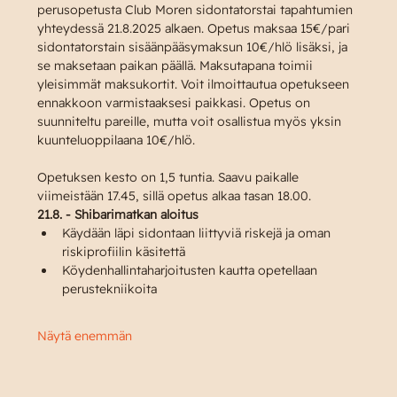
perusopetusta Club Moren sidontatorstai tapahtumien 
yhteydessä 21.8.2025 alkaen. Opetus maksaa 15€/pari 
sidontatorstain sisäänpääsymaksun 10€/hlö lisäksi, ja 
se maksetaan paikan päällä. Maksutapana toimii 
yleisimmät maksukortit. Voit ilmoittautua opetukseen 
ennakkoon varmistaaksesi paikkasi. Opetus on 
suunniteltu pareille, mutta voit osallistua myös yksin 
kuunteluoppilaana 10€/hlö.
Opetuksen kesto on 1,5 tuntia. Saavu paikalle 
viimeistään 17.45, sillä opetus alkaa tasan 18.00.
21.8. - Shibarimatkan aloitus
Käydään läpi sidontaan liittyviä riskejä ja oman 
riskiprofiilin käsitettä
Köydenhallintaharjoitusten kautta opetellaan 
perustekniikoita
Näytä enemmän