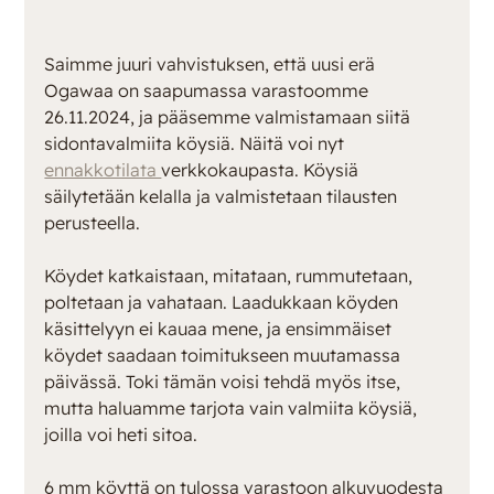
Saimme juuri vahvistuksen, että uusi erä 
Ogawaa on saapumassa varastoomme 
26.11.2024, ja pääsemme valmistamaan siitä 
sidontavalmiita köysiä. Näitä voi nyt 
ennakkotilata 
verkkokaupasta. Köysiä 
säilytetään kelalla ja valmistetaan tilausten 
perusteella.
Köydet katkaistaan, mitataan, rummutetaan, 
poltetaan ja vahataan. Laadukkaan köyden 
käsittelyyn ei kauaa mene, ja ensimmäiset 
köydet saadaan toimitukseen muutamassa 
päivässä. Toki tämän voisi tehdä myös itse, 
mutta haluamme tarjota vain valmiita köysiä, 
joilla voi heti sitoa.
6 mm köyttä on tulossa varastoon alkuvuodesta 