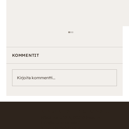
KOMMENTIT
Kirjoita kommentti...
5mm Sidontaköysi nyt saatavilla!
KINBAKU STUDIO KANSLIA
Nilsiänkatu 10 A, 00510 Helsinki
info@studiokanslia.fi
Y-tunnus: 3452246-4