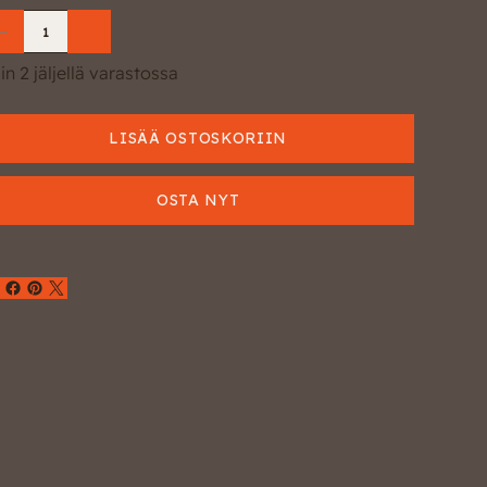
in 2 jäljellä varastossa
LISÄÄ OSTOSKORIIN
OSTA NYT