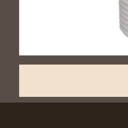
KINBAKU STUDIO 
Nilsiänkatu 10 A, 00510 Helsinki