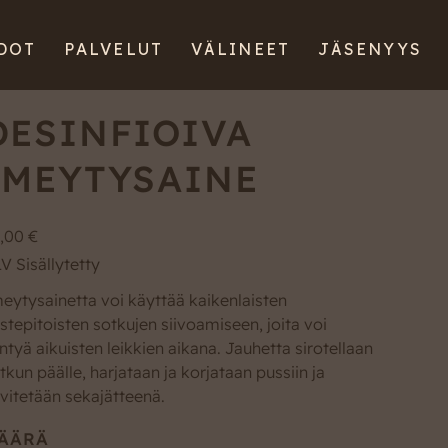
DOT
PALVELUT
VÄLINEET
JÄSENYYS
DESINFIOIVA
IMEYTYSAINE
a
,00 €
V Sisällytetty
eytysainetta voi käyttää kaikenlaisten
stepitoisten sotkujen siivoamiseen, joita voi
ntyä aikuisten leikkien aikana. Jauhetta sirotellaan
tkun päälle, harjataan ja korjataan pussiin ja
vitetään sekajätteenä.
ÄÄRÄ